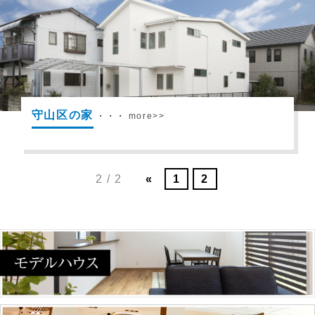
守山区の家
・・・
more>>
2 / 2
«
1
2